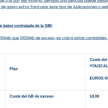
 de 0,18 por MB mínimo. Ejemplo una película puede pesa
€
de gasto extra.
Para usar este tipo de Aplicaciones o 
e datos contratada de la SIM:
50Mb que 1000Mb de exceso, se cobra estas cantidades d
Coste del
YOU2CA
Plan
EUROS IVA
Coste del GB de exceso
18,00