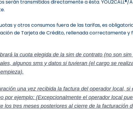
dos serán transmitidos directamente a ésta. YOU2CALL®/
e.
uotas y otros consumos fuera de las tarifas, es obligator
ización de Tarjeta de Crédito, rellenada correctamente y 
obrar
á la cuota elegida de la sim de contrato (no son sim
cales, algunos sms y datos si tuvieran
(el cargo se reali
e empieza)
,
uración una vez recibida la factura del operador local, si
mo por ejemplo:
(Excepcionalmente el operador local pue
 los tres meses posteriores al cierre de la facturación 