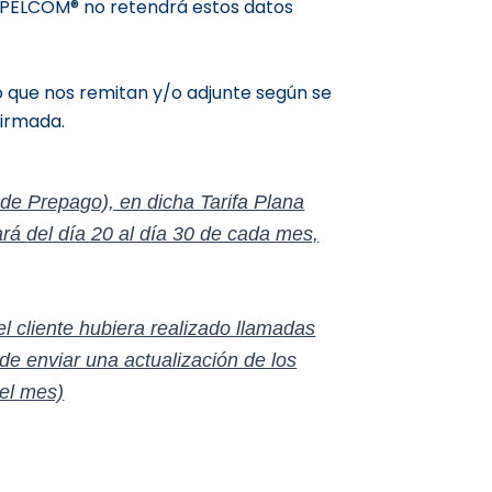
APELCOM® no retendrá estos datos
io que nos remitan y/o adjunte según se
firmada.
 de Prepago), en dicha Tarifa Plana
zará
del d
í
a 20 al d
ía 30 de cada mes,
 el cliente hubiera realizado llamadas
de enviar una actualización de los
del mes)