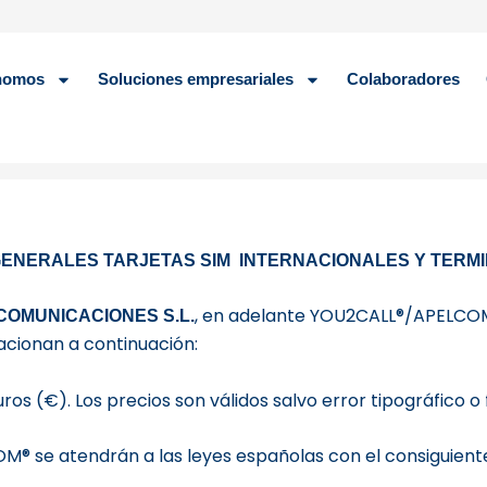
ónomos
Soluciones empresariales
Colaboradores
GENERALES TARJETAS SIM
INTERNACIONALES Y TERM
, en adelante YOU2CALL®/APELCOM
COMUNICACIONES S.L.
lacionan a continuación:
os (€). Los precios son válidos salvo error tipográfico o f
M® se atendrán a las leyes españolas con el consiguient