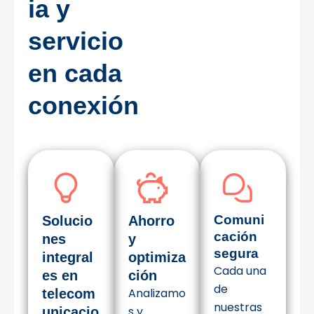
ia y
servicio
en cada
conexión
Comuni
Solucio
Ahorro
cación
nes
y
segura
integral
optimiza
Cada una
es en
ción
de
Analizamo
telecom
nuestras
s y
unicacio