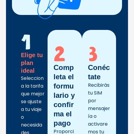
Elige tu
plan
Comp
Conéc
ideal
leta el
tate
Seleccion
Recibirás
formu
a la tarifa
tu SIM
que mejor
lario y
por
se ajuste
confir
mensajer
a tu viaje
ma el
ía o
o
pago
activare
necesida
Proporci
mos tu
des