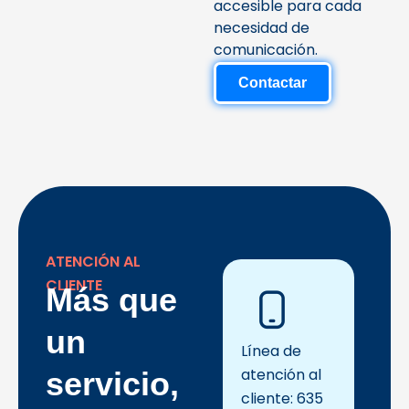
accesible para cada
necesidad de
comunicación.
Contactar
ATENCIÓN AL
CLIENTE
Más que
un
Línea de
atención al
servicio,
cliente: 635