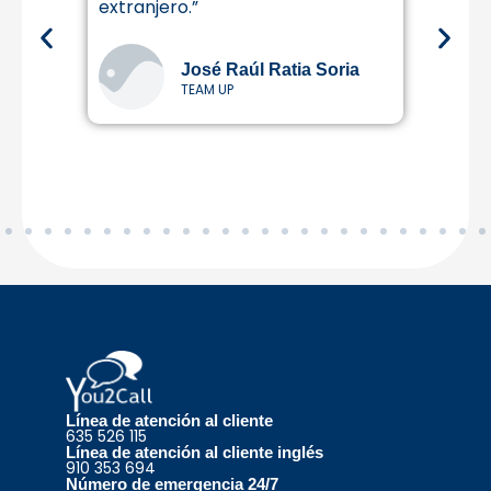
extranjero.”
Un 1
ante
José Raúl Ratia Soria
TEAM UP
Línea de atención al cliente
635 526 115
Línea de atención al cliente inglés
910 353 694
Número de emergencia 24/7