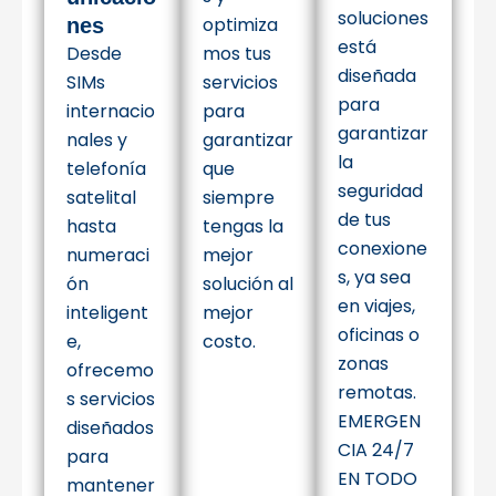
soluciones
optimiza
nes
está
Desde
mos tus
diseñada
SIMs
servicios
para
internacio
para
garantizar
nales y
garantizar
la
telefonía
que
seguridad
satelital
siempre
de tus
hasta
tengas la
conexione
numeraci
mejor
s, ya sea
ón
solución al
en viajes,
inteligent
mejor
oficinas o
e,
costo.
zonas
ofrecemo
remotas.
s servicios
EMERGEN
diseñados
CIA 24/7
para
EN TODO
mantener