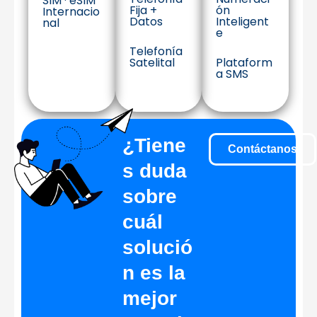
SIM · eSIM
Fija +
ón
Internacio
Datos
Inteligent
nal
e
Telefonía
Satelital
Plataform
a SMS
¿Tiene
Contáctanos
s duda
sobre
cuál
solució
n es la
mejor