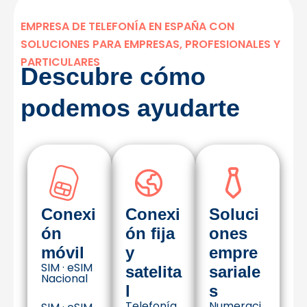
EMPRESA DE TELEFONÍA EN ESPAÑA CON
SOLUCIONES PARA EMPRESAS, PROFESIONALES Y
PARTICULARES
Descubre cómo
podemos ayudarte
Conexi
Conexi
Soluci
ón
ón fija
ones
móvil
y
empre
SIM · eSIM
satelita
sariale
Nacional
l
s
Telefonía
Numeraci