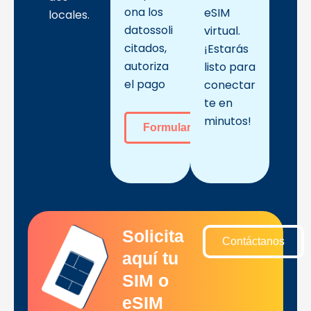
ona los
eSIM
locales.
datossoli
virtual.
citados,
¡Estarás
autoriza
listo para
el pago
conectar
te en
minutos!
Formulario
Solicita
Contáctanos
aquí tu
SIM o
eSIM