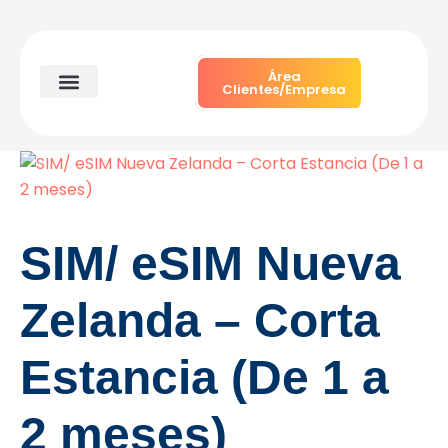
Ir
al
contenido
Área
Clientes/Empresa
Particulares y autónomos
Soluciones empresariales
Quiénes somos
SIM/ eSIM Nueva
Zelanda – Corta
Estancia (De 1 a
2 meses)