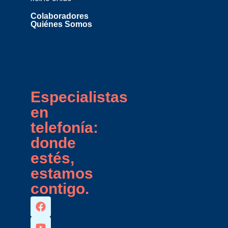
Colaboradores
Quiénes Somos
Especialistas
en
telefonía:
donde
estés,
estamos
contigo.
F
Y
I
L
a
o
n
i
c
u
s
n