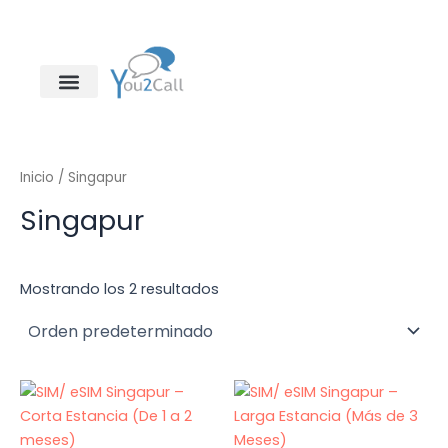
Ir
al
contenido
Área
Clientes/Empresa
Particulares y autónomos
Soluciones empresariales
Inicio
/ Singapur
Singapur
Mostrando los 2 resultados