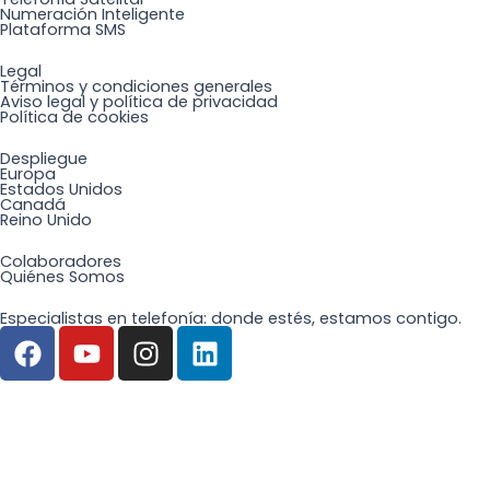
Numeración Inteligente
Plataforma SMS
Legal
Términos y condiciones generales
Aviso legal y política de privacidad
Política de cookies
Despliegue
Europa
Estados Unidos
Canadá
Reino Unido
Colaboradores
Quiénes Somos
Especialistas en telefonía: donde estés, estamos contigo.
F
Y
I
L
a
o
n
i
c
u
s
n
e
t
t
k
b
u
a
e
¡Hablemos!
o
b
g
d
Te llamamos