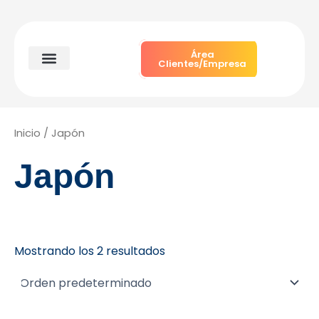
Ir
al
contenido
Área
Clientes/Empresa
Particulares y autónomos
Soluciones empresariales
Quiénes somos
Inicio
/ Japón
Japón
Mostrando los 2 resultados